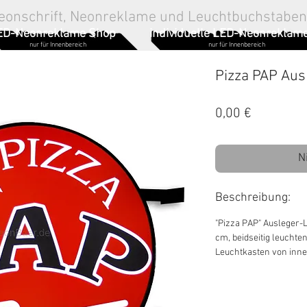
eonschrift, Neonreklame und Leuchtbuchstaben
ED-Neonreklame Shop
individuelle LED-Neonreklam
nur für Innenbereich
nur für Innenbereich
Pizza PAP Au
Preis
0,00 €
N
Beschreibung:
"Pizza PAP" Ausleger-
cm, beidseitig leucht
Leuchtkasten von inne