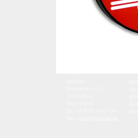
NeonBär
Ver
Pettenkoferstr. 13
Imp
10247 Berlin
All
Deutschland
Dat
Tel. +49 (0)30 44031244
Wide
Mail:
neon@neonbaer.de