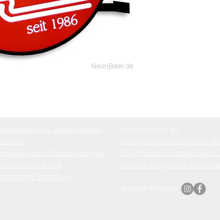
sandkosten und Zahlungsarten
Erläuterungen zu:
ressum
LED-Neonreklame (nur für de
gemeine Geschäftsbedingungen
LED-Profilbuchstaben Leucht
enschutzerklärung
Leuchttransparente Leuchtkäs
rruf einer Bestellung
aktuelle Projekte: