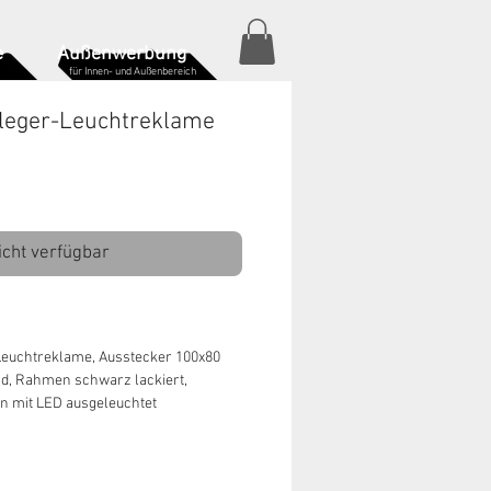
e
Außenwerbung
für Innen- und Außenbereich
sleger-Leuchtreklame
icht verfügbar
Leuchtreklame, Ausstecker 100x80
end, Rahmen schwarz lackiert,
n mit LED ausgeleuchtet